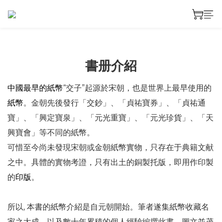
書册介紹
中國最早的紙幣
“交子”起源於宋朝，也是世界上最早使用的
紙幣
。金朝先後發行「交鈔」、「貞祐寶券」、「貞祐通
寶」、「興定寶泉」、「元光重寶」、「元光珍貨」、「天
興寶會」等不同的紙幣。
可惜至今尚未發現宋朝或金朝紙幣實物，只存在于典籍文献
之中。具體的實物考證，只有出土的銅製托版，即用作印製
的
印版
。
所以, 本書的紙幣介紹是自元朝開始。筆者遂集紙幣收藏名
家之大成，以及數十年累積的個人經驗編撰此書，圖文並茂