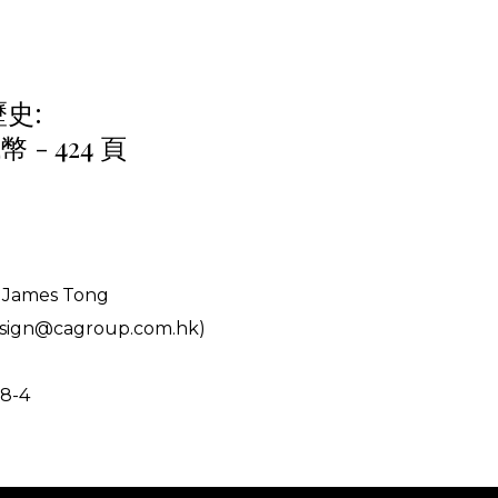
prev
next
史:
- 424 頁
ames Tong
ign@cagroup.com.hk)
8-4