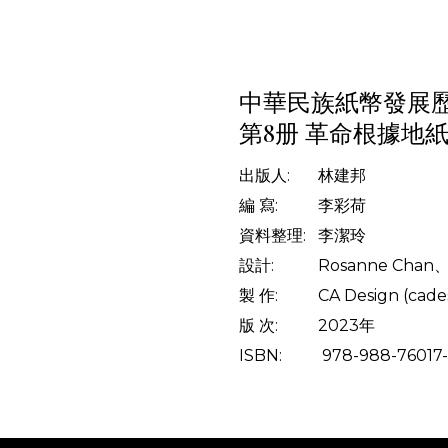
中華民族紙幣發展歷
第8册 革命根據地紙幣 
出版人: 林建邦
編 寫: 李彩荷
資料整理: 李潔玲
設計: Rosanne Chan、J
製 作: CA Design (cades
版 次: 2023年
ISBN: 978-988-76017-