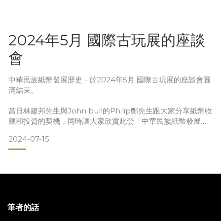
紙幣設計及用色都十分豐富，美輪美奐。民國初期已有中國的
銀行委託美國鈔票公司代印紙幣。
2024年5月 國際古玩展的座談
英國是
會
中華民族紙幣發展歷史 - 於2024年5月 國際古玩展的座談會圓
滿結束。
當日林建邦先生與John bull的Philip鄭先生跟大家分享紙幣收
藏和投資的契機，同時讓大家欣賞此套「中華民族紙幣發展歷
史」巨著。
2024-07-15
筆者的話