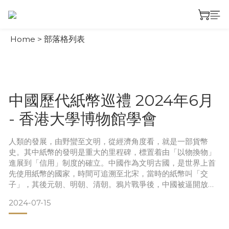
Home
>
部落格列表
中國歷代紙幣巡禮 2024年6月
- 香港大學博物館學會
人類的發展，由野蠻至文明，從經濟角度看，就是一部貨幣
史。其中紙幣的發明是重大的里程碑，標置着由「以物換物」
進展到「信用」制度的確立。中國作為文明古國，是世界上首
先使用紙幣的國家，時間可追溯至北宋，當時的紙幣叫「交
子」，其後元朝、明朝、清朝。鴉片戰爭後，中國被逼開放門
户，讓外國商人及銀行進駐，紙幣的發行及種類大增，以換取
2024-07-15
中國政府及民間的黃金及白銀。
早期外商銀行發行的紙幣並非精美，隨著印刷技術不斷改進，